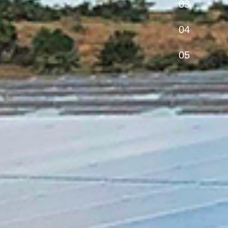
03
04
05