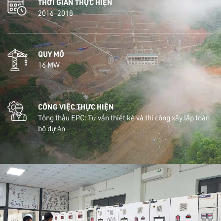
THỜI GIAN THỰC HIỆN
2016-2018
QUY MÔ
16 MW
CÔNG VIỆC THỰC HIỆN
Tổng thầu EPC: Tư vấn thiết kế và thi công xây lắp toàn
bộ dự án