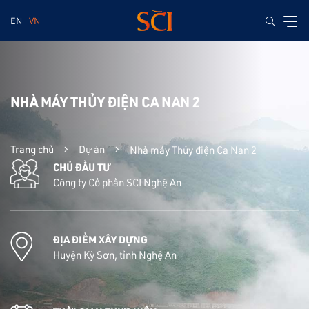
EN
VN
NHÀ MÁY THỦY ĐIỆN CA NAN 2
Trang chủ
Dự án
Nhà máy Thủy điện Ca Nan 2
CHỦ ĐẦU TƯ
Công ty Cổ phần SCI Nghệ An
ĐỊA ĐIỂM XÂY DỰNG
Huyện Kỳ Sơn, tỉnh Nghệ An