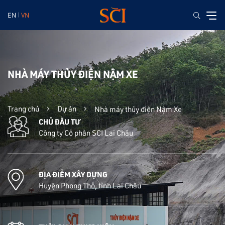
EN
VN
NHÀ MÁY THỦY ĐIỆN NẬM XE
Trang chủ
Dự án
Nhà máy thủy điện Nậm Xe
CHỦ ĐẦU TƯ
Công ty Cổ phần SCI Lai Châu
ĐỊA ĐIỂM XÂY DỰNG
Huyện Phong Thổ, tỉnh Lai Châu