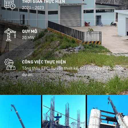
THỜI GIAN THỰC HIỆN
2021 - 2023
QUY MÔ
20 MW
CÔNG VIỆC THỰC HIỆN
Tổng thầu EPC: Tư vấn thiết kế, thi công xây lắp toàn bộ
dự án.