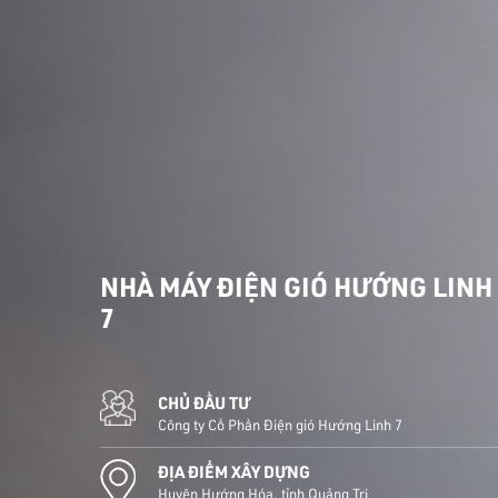
NHÀ MÁY ĐIỆN GIÓ HƯỚNG LINH
7
CHỦ ĐẦU TƯ
Công ty Cổ Phần Điện gió Hướng Linh 7
ĐỊA ĐIỂM XÂY DỰNG
Huyện Hướng Hóa, tỉnh Quảng Trị