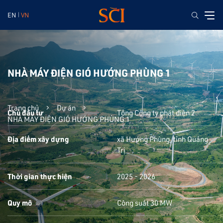
EN
VN
NHÀ MÁY ĐIỆN GIÓ HƯỚNG PHÙNG 1
Trang chủ
Dự án
Chủ đầu tư
Tổng Công ty phát điện 2
NHÀ MÁY ĐIỆN GIÓ HƯỚNG PHÙNG 1
Địa điểm xây dựng
xã Hướng Phùng, tỉnh Quảng
Trị
Thời gian thực hiện
2025 - 2026
Quy mô
Công suất 30 MW