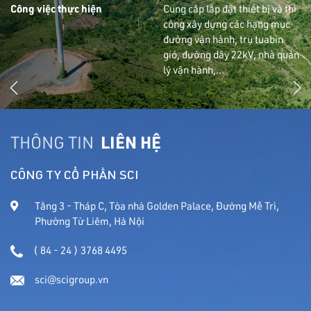
Công việc thực hiện
Cung cấp lắp đặt thiết bị và thi
công xây dựng các hạng mục
đường vận hành, trụ tuabin
gió, đường dây 22kV, nhà quản
lý vận hành,...
THÔNG TIN
LIÊN HỆ
CÔNG TY CỔ PHẦN SCI
Tầng 3 - Tháp C, Tòa nhà Golden Palace, Đường Mễ Trì,
Phường Từ Liêm, Hà Nội
( 84 - 24 ) 3768 4495
sci@scigroup.vn